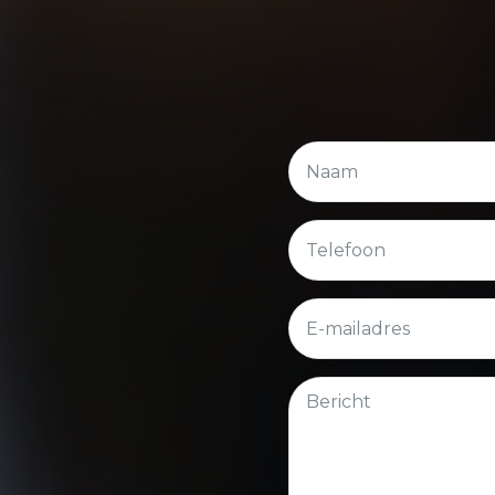
Naam
Telefoon
E-
mailadres
*
Bericht