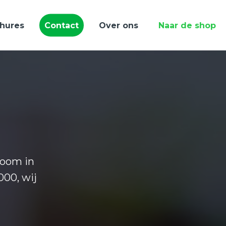
hures
Contact
Over ons
Naar de shop
room in
000, wij