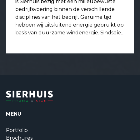
is Sierhuis bezig met een milieubewuste
bedrijfsvoering binnen de verschillende
disciplines van het bedrijf. Geruime tijd
hebben wij uitsluitend energie gebruikt op
basis van duurzame windenergie. Sindsdien
wordt de totale stroombehoefte opgewekt
met de 132 zonnepanelen op het dak.
Hiermee is Sierhuis energie neutraal voor
het stroomverbruik. Ook...
MENU
Portfolio
Brochures