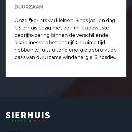
DUURZAAM
Onze 👣prints verkleinen. Sinds jaar en dag
is Sierhuis bezig met een milieubewuste
bedrijfsvoering binnen de verschillende
disciplines van het bedrijf. Geruime tijd
hebben wij uitsluitend energie gebruikt op
basis van duurzame windenergie. Sindsdien
wordt de totale stroombehoefte opgewekt
met de 132 zonnepanelen op het dak.
Hiermee is Sierhuis energie neutraal voor
het stroomverbruik. Ook...